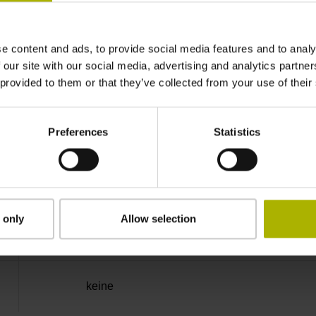
16 V ... 36 V
e content and ads, to provide social media features and to analy
 our site with our social media, advertising and analytics partn
1800 mW
 provided to them or that they’ve collected from your use of their
IP65 (EN60529)
Preferences
Statistics
0/+60 °C
 only
Allow selection
Einzelverpackung
keine