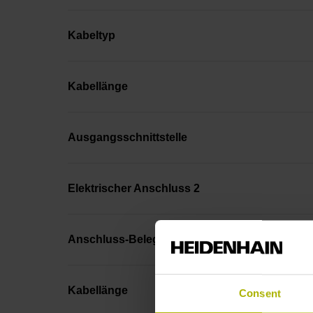
Kabeltyp
Kabellänge
Ausgangsschnittstelle
Elektrischer Anschluss 2
Anschluss-Belegung 2
Kabellänge
Consent