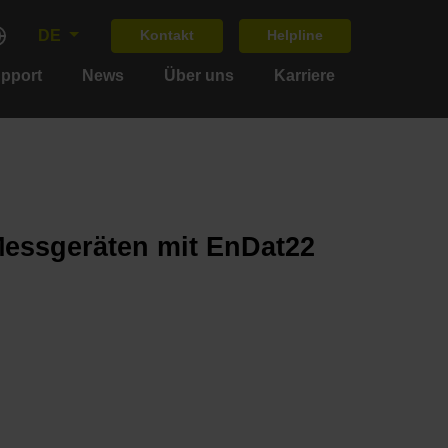
DE
Kontakt
Helpline
upport
News
Über uns
Karriere
Messgeräten mit EnDat22