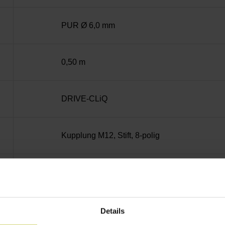
PUR Ø 6,0 mm
0,50 m
DRIVE-CLiQ
Kupplung M12, Stift, 8-polig
D781766
0,50 m
Details