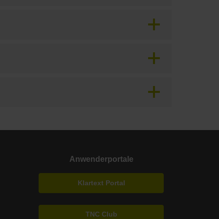
Anwenderportale
Klartext Portal
TNC Club