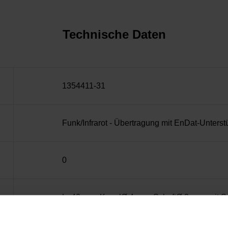
Technische Daten
1354411-31
Funk/Infrarot - Übertragung mit EnDat-Unterst
0
L=40 mm, KugelØ 4 mm, SchaftØ 2 mm, mit So