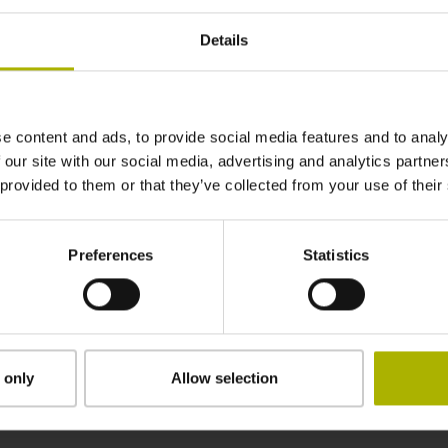
DIN 69871, SK 40, M16, verlängert
Details
Aktivierung Funk / Infrarot
e content and ads, to provide social media features and to analy
HEIDENHAIN
 our site with our social media, advertising and analytics partn
 provided to them or that they’ve collected from your use of their
Einzelverpackung in Holzkiste mit Umverpac
Preferences
Statistics
Downloads / CAD / Montage
 only
Allow selection