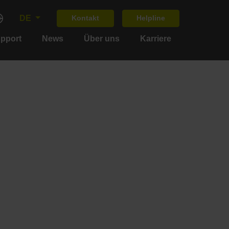
DE
Kontakt
Helpline
upport
News
Über uns
Karriere