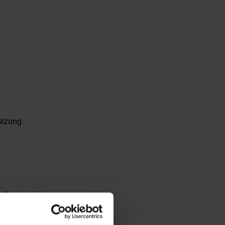
ützung
llbruchstelle