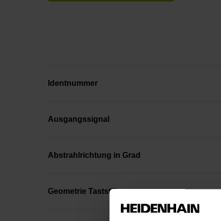
Identnummer
Ausgangssignal
Abstrahlrichtung in Grad
Geometrie Taststift