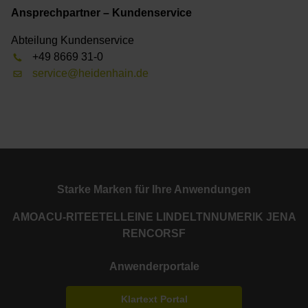
Ansprechpartner – Kundenservice
Abteilung Kundenservice
+49 8669 31-0
service@heidenhain.de
Starke Marken für Ihre Anwendungen
AMO
ACU-RITE
ETEL
LEINE LINDE
LTN
NUMERIK JENA
RENCO
RSF
Anwenderportale
Klartext Portal