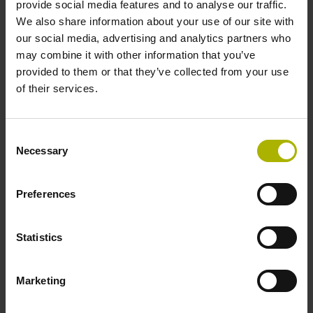
provide social media features and to analyse our traffic.
We also share information about your use of our site with
our social media, advertising and analytics partners who
may combine it with other information that you’ve
provided to them or that they’ve collected from your use
Produkt
of their services.
Consent
Ich bestätige die Hinweise zum
Datenschutz
gelesen
Necessary
Selection
und akzeptiert zu haben.*
Preferences
Die von mir angegebenen Daten dürfen von der DR.
JOHANNES HEIDENHAIN GmbH sowohl für den
Statistics
individuellen zukünftigen Kundenkontakt per E-Mail
und Telefon als auch für Marketingaktivitäten der
DR. JOHANNES HEIDENHAIN GmbH genutzt
Marketing
werden. Dieser Nutzung meiner Kontaktdaten kann ich
jederzeit per Benachrichtigung an hd@heidenhain.de