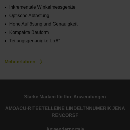
Inkrementale Winkelmessgeräte
Optische Abtastung
Hohe Auflösung und Genauigkeit
Kompakte Bauform
Teilungsgenauigkeit: ±8”
Mehr erfahren
Starke Marken für Ihre Anwendungen
AMO
ACU-RITE
ETEL
LEINE LINDE
LTN
NUMERIK JENA
RENCO
RSF
Anwenderportale