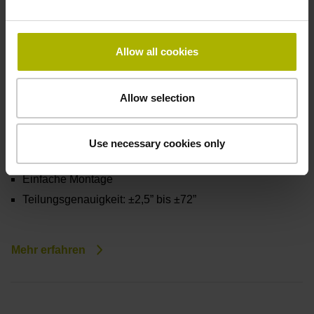
Allow all cookies
Baureihe ERM 2000
Allow selection
Inkrementale Winkelmessgeräte
Magnetische Abtastung
Use necessary cookies only
Robust und schmutzunempfindlich
Einfache Montage
Teilungsgenauigkeit: ±2,5” bis ±72”
Mehr erfahren