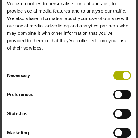
Magnetische Abtastung
We use cookies to personalise content and ads, to
Robust und schmutzunempfindlich
provide social media features and to analyse our traffic.
Auch mit Funktionaler Sicherheit verfügbar
We also share information about your use of our site with
our social media, advertising and analytics partners who
Teilungsgenauigkeit: ±3,5” bis ±8”
may combine it with other information that you’ve
provided to them or that they’ve collected from your use
of their services.
Mehr erfahren
Consent
Necessary
Selection
Preferences
Statistics
Marketing