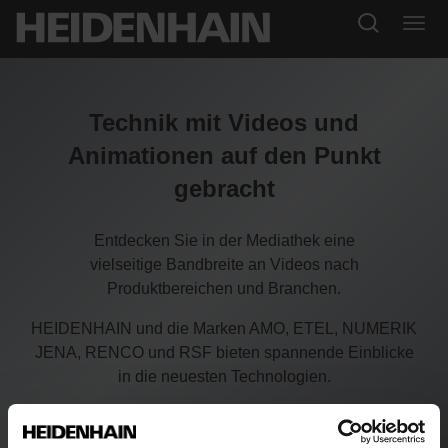
Technik mit Videos und
Animationen auf den Punkt
gebracht
Entdecken Sie in der Mediathek eine
vielseitige Bandbreite an Videos nach
Produktbereichen und Branchen.
HEIDENHAIN und die Marken AMO, ETEL, NUMERIK
JENA, RENCO und RSF bieten spannende Einblicke
in die neuesten Technologien.