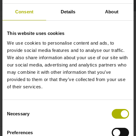
Consent
Details
About
Automatisierung:
Schwingungsanalyse mit S
plus
-
This website uses cookies
Encodern | HEIDENHAIN
We use cookies to personalise content and ads, to
provide social media features and to analyse our traffic.
We also share information about your use of our site with
our social media, advertising and analytics partners who
may combine it with other information that you’ve
provided to them or that they’ve collected from your use
of their services.
Consent
ECI123SPLUS DE
Necessary
Selection
Preferences