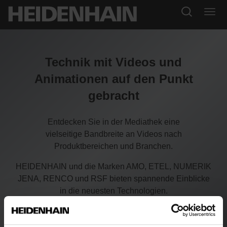
Technik mit Videos und
Animationen auf den Punkt
gebracht
Entdecken Sie in der Mediathek eine
vielseitige Bandbreite an Videos nach
Produktbereichen und Branchen.
HEIDENHAIN und die Marken AMO, ETEL, NUMERIK
JENA, RENCO und RSF bieten spannende Einblicke
in die neuesten Technologien.