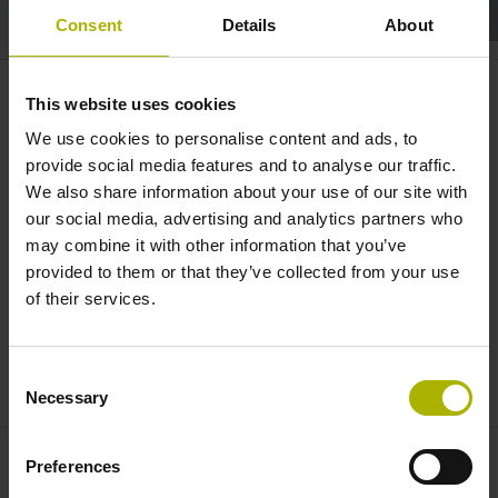
Consent
Details
About
CNC PILOT 640: Drehen im High-
This website uses cookies
End-Bereich | HEIDENHAIN
We use cookies to personalise content and ads, to
provide social media features and to analyse our traffic.
We also share information about your use of our site with
our social media, advertising and analytics partners who
may combine it with other information that you’ve
provided to them or that they’ve collected from your use
of their services.
Consent
CNC PILOT 640 – DREHEN IM HIGH-END-BEREICH
Necessary
Selection
Preferences