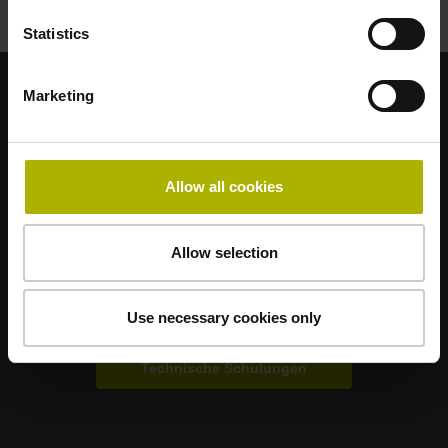
Statistics
Marketing
Starke Marken für Ihre Anwendungen
AMO
ACU-RITE
ETEL
LEINE LINDE
LTN
NUMERIK JENA
RENCO
RSF
Allow all cookies
Anwenderportale
Allow selection
Klartext Portal
Use necessary cookies only
TNC Club
Technische Schulungen