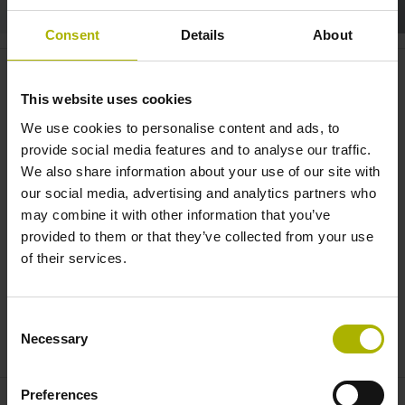
Consent
Details
About
Electronics: pinpoint accuracy
for demanding applications |
This website uses cookies
HEIDENHAIN
We use cookies to personalise content and ads, to
provide social media features and to analyse our traffic.
We also share information about your use of our site with
our social media, advertising and analytics partners who
may combine it with other information that you’ve
provided to them or that they’ve collected from your use
of their services.
Consent
ELECTRONICS INDUSTRY: PINPOINT ACCURACY FOR DEMANDING APPLICATIONS | HEIDENHAIN
Necessary
Selection
Preferences