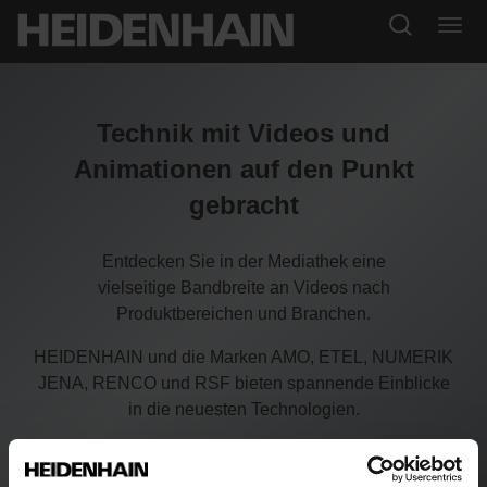
Technik mit Videos und
Animationen auf den Punkt
gebracht
Entdecken Sie in der Mediathek eine
vielseitige Bandbreite an Videos nach
Produktbereichen und Branchen.
HEIDENHAIN und die Marken AMO, ETEL, NUMERIK
JENA, RENCO und RSF bieten spannende Einblicke
in die neuesten Technologien.