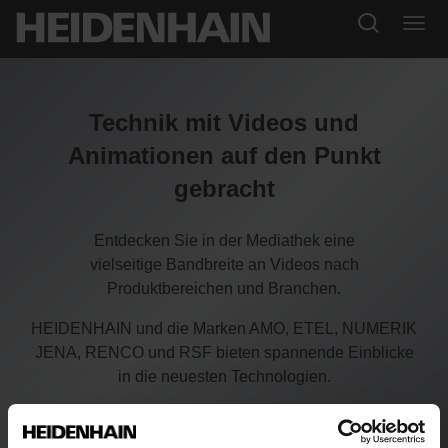
Technik mit Videos und
Animationen auf den Punkt
gebracht
Entdecken Sie in der Mediathek eine
vielseitige Bandbreite an Videos nach
Produktbereichen und Branchen.
HEIDENHAIN und die Marken AMO, ETEL, NUMERIK
JENA, RENCO und RSF bieten spannende Einblicke
in die neuesten Technologien.