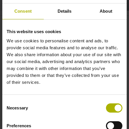
Consent
Details
About
Elevators: the linear encoder for
cable-less systems of the future |
This website uses cookies
HEIDENHAIN
We use cookies to personalise content and ads, to
provide social media features and to analyse our traffic.
We also share information about your use of our site with
our social media, advertising and analytics partners who
may combine it with other information that you’ve
provided to them or that they’ve collected from your use
of their services.
Consent
LINA200 EN
Necessary
Selection
Preferences