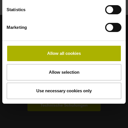
Statistics
Marketing
Starke Marken für Ihre Anwendungen
AMO
ACU-RITE
ETEL
LEINE LINDE
LTN
NUMERIK JENA
RENCO
RSF
Allow all cookies
Anwenderportale
Allow selection
Klartext Portal
Use necessary cookies only
TNC Club
Technische Schulungen