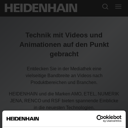
Technik mit Videos und
Animationen auf den Punkt
gebracht
Entdecken Sie in der Mediathek eine
vielseitige Bandbreite an Videos nach
Produktbereichen und Branchen.
HEIDENHAIN und die Marken AMO, ETEL, NUMERIK
JENA, RENCO und RSF bieten spannende Einblicke
in die neuesten Technologien.