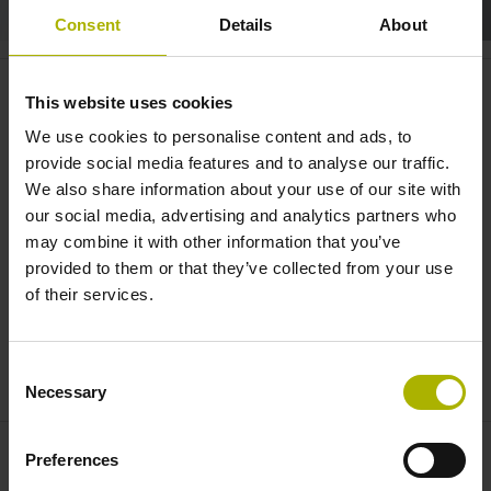
Consent
Details
About
LIKgo: Ultraklein und hochgenau
This website uses cookies
Längen messen | NUMERIK JENA
We use cookies to personalise content and ads, to
provide social media features and to analyse our traffic.
We also share information about your use of our site with
our social media, advertising and analytics partners who
may combine it with other information that you’ve
provided to them or that they’ve collected from your use
of their services.
Consent
LIKGO: ULTRAKLEIN UND HOCHGENAU LÄNGEN MESSEN | NUMERIK JENA
Necessary
Selection
Preferences