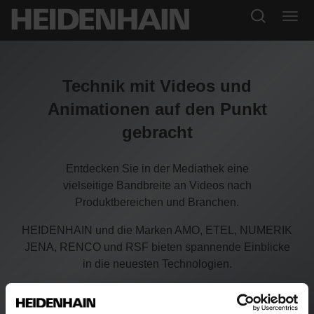
Technik mit Videos und
Animationen auf den Punkt
gebracht
Entdecken Sie in der Mediathek eine
vielseitige Bandbreite an Videos nach
Produktbereichen und Branchen.
HEIDENHAIN und die Marken AMO, ETEL, NUMERIK
JENA, RENCO und RSF bieten spannende Einblicke
in die neuesten Technologien.