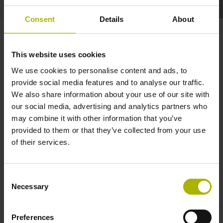
Consent
Details
About
Medical tech & lab automation:
making technologies possible |
This website uses cookies
HEIDENHAIN
We use cookies to personalise content and ads, to
provide social media features and to analyse our traffic.
We also share information about your use of our site with
our social media, advertising and analytics partners who
may combine it with other information that you’ve
provided to them or that they’ve collected from your use
of their services.
Consent
MEDICAL TECHNOLOGY AND LAB AUTOMATION: MAKING TECHNOLOGIES POSSIBLE | HEIDENHAIN
Necessary
Selection
Preferences