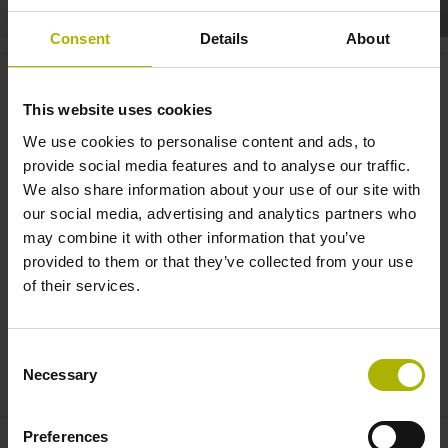
Consent
Details
About
Motion systems: forward
integration with the VULCANO2 |
This website uses cookies
ETEL
We use cookies to personalise content and ads, to
provide social media features and to analyse our traffic.
We also share information about your use of our site with
our social media, advertising and analytics partners who
may combine it with other information that you’ve
provided to them or that they’ve collected from your use
of their services.
Consent
MOTION SYSTEMS: FORWARD INTEGRATION WITH THE VULCANO2 | ETEL
Necessary
Selection
Preferences