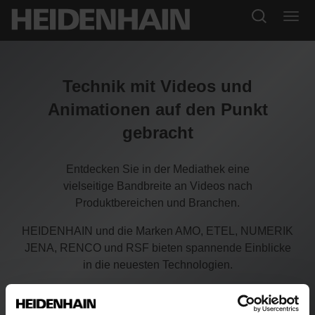
Technik mit Videos und
Animationen auf den Punkt
gebracht
Entdecken Sie in der Mediathek eine
vielseitige Bandbreite an Videos nach
Produktbereichen und Branchen.
HEIDENHAIN und die Marken AMO, ETEL, NUMERIK
JENA, RENCO und RSF bieten spannende Einblicke
in die neuesten Technologien.