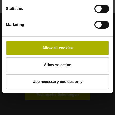
Statistics
Marketing
Starke Marken für Ihre Anwendungen
AMO
ACU-RITE
ETEL
LEINE LINDE
LTN
NUMERIK JENA
RENCO
RSF
Allow all cookies
Anwenderportale
Allow selection
Klartext Portal
Use necessary cookies only
TNC Club
Technische Schulungen