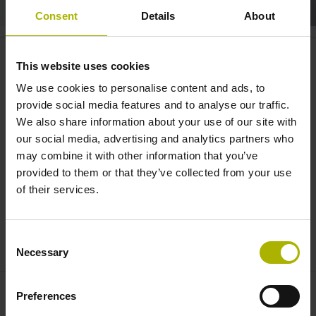
Consent
Details
About
Motion systems: new horizons in
This website uses cookies
turret handling | ETEL
We use cookies to personalise content and ads, to
provide social media features and to analyse our traffic.
We also share information about your use of our site with
our social media, advertising and analytics partners who
may combine it with other information that you’ve
provided to them or that they’ve collected from your use
of their services.
Consent
RTMB+, TUCANA ST AND AQUARIUS ST | ETEL
Necessary
Selection
Preferences