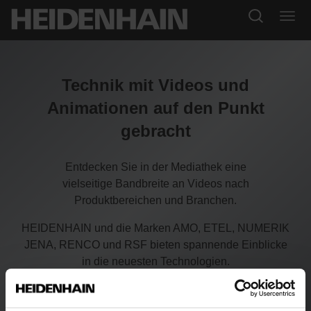
Technik mit Videos und
Animationen auf den Punkt
gebracht
Entdecken Sie in der Mediathek eine
vielseitige Bandbreite an Videos nach
Produktbereichen und Branchen.
HEIDENHAIN und die Marken AMO, ETEL, NUMERIK
JENA, RENCO und RSF bieten spannende Einblicke
in die neuesten Technologien.