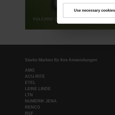
Use necessary cookies
VULCANO 2: MAXIMUM TOOL POINT P
Starke Marken für Ihre Anwendungen
AMO
ACU-RITE
ETEL
LEINE LINDE
LTN
NUMERIK JENA
RENCO
RSF