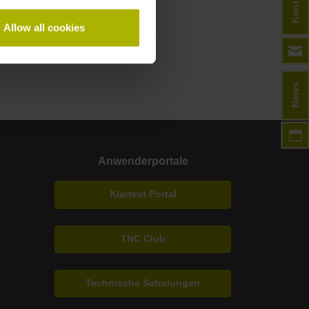
Kontakt
Allow all cookies
News
Anwenderportale
Klartext Portal
TNC Club
Technische Schulungen