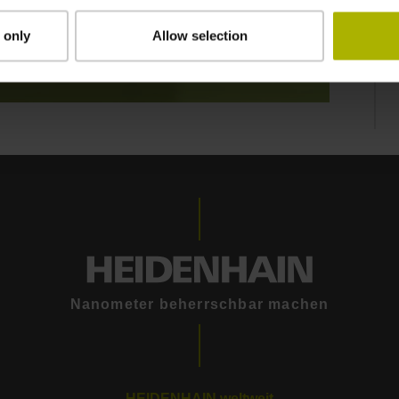
 only
Allow selection
ERFORMANCE | ETEL
Nanometer beherrschbar machen
HEIDENHAIN weltweit