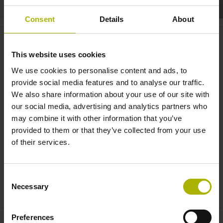
Consent
Details
About
RCN 2001: Neue Möglichkeiten
für das Winkelmessen |
This website uses cookies
HEIDENHAIN
We use cookies to personalise content and ads, to
provide social media features and to analyse our traffic.
We also share information about your use of our site with
our social media, advertising and analytics partners who
may combine it with other information that you’ve
provided to them or that they’ve collected from your use
of their services.
Consent
RCN 2001: NEUE MÖGLICHKEITEN FÜR DAS WINKELMESSEN | HEIDENHAIN
Necessary
Selection
Preferences