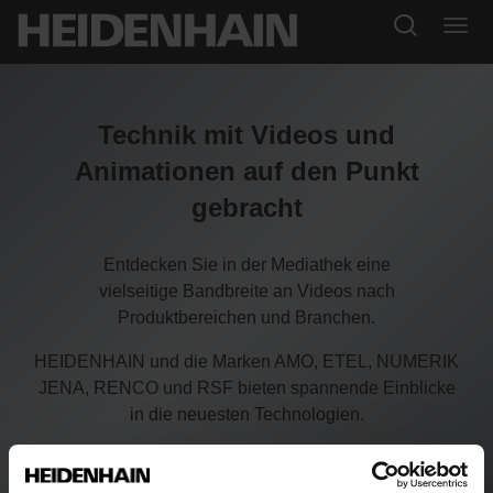
Technik mit Videos und
Animationen auf den Punkt
gebracht
Entdecken Sie in der Mediathek eine
vielseitige Bandbreite an Videos nach
Produktbereichen und Branchen.
HEIDENHAIN und die Marken AMO, ETEL, NUMERIK
JENA, RENCO und RSF bieten spannende Einblicke
in die neuesten Technologien.