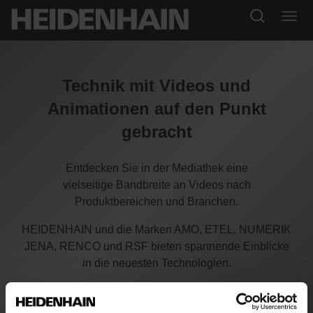
Technik mit Videos und
Animationen auf den Punkt
gebracht
Entdecken Sie in der Mediathek eine
vielseitige Bandbreite an Videos nach
Produktbereichen und Branchen.
HEIDENHAIN und die Marken AMO, ETEL, NUMERIK
JENA, RENCO und RSF bieten spannende Einblicke
in die neuesten Technologien.