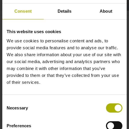
Consent
Details
About
Systemintegration: Das leisten
HMC 2 und EnDat 3 |
This website uses cookies
HEIDENHAIN
We use cookies to personalise content and ads, to
provide social media features and to analyse our traffic.
We also share information about your use of our site with
our social media, advertising and analytics partners who
may combine it with other information that you’ve
provided to them or that they’ve collected from your use
of their services.
Consent
SYSTEMINTEGRATION: DAS LEISTEN HMC 2 UND ENDAT 3 | HEIDENHAIN
Necessary
Selection
Preferences