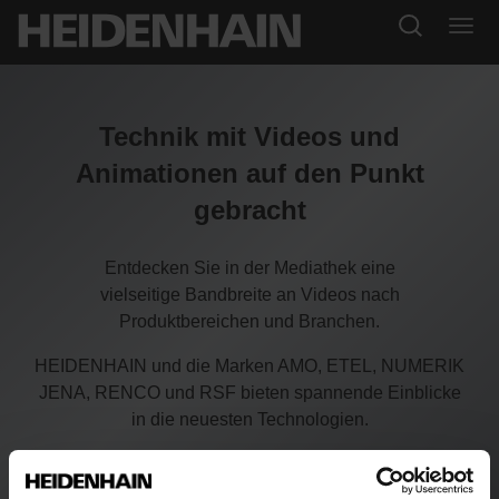
Technik mit Videos und
Animationen auf den Punkt
gebracht
Entdecken Sie in der Mediathek eine
vielseitige Bandbreite an Videos nach
Produktbereichen und Branchen.
HEIDENHAIN und die Marken AMO, ETEL, NUMERIK
JENA, RENCO und RSF bieten spannende Einblicke
in die neuesten Technologien.