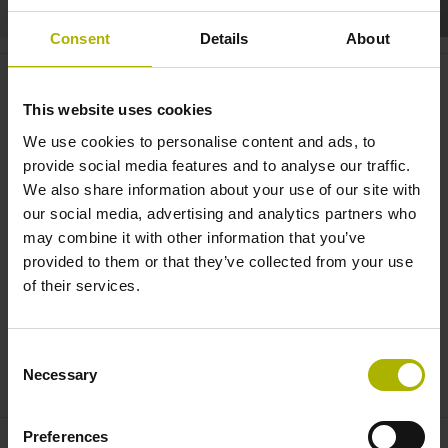
Consent
Details
About
Systemintegration: Mit EnDat 3
Daten sicher übertragen |
This website uses cookies
HEIDENHAIN
We use cookies to personalise content and ads, to
provide social media features and to analyse our traffic.
We also share information about your use of our site with
our social media, advertising and analytics partners who
may combine it with other information that you’ve
provided to them or that they’ve collected from your use
of their services.
Consent
SYSTEMINTEGRATION: MIT ENDAT 3 DATEN SICHER ÜBERTRAGEN | HEIDENHAIN
Necessary
Selection
Preferences