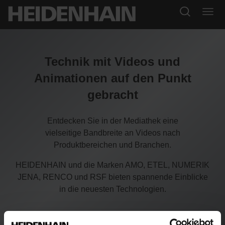
Technik mit Videos und
Animationen auf den Punkt
gebracht
Entdecken Sie in der Mediathek eine
vielseitige Bandbreite an Videos nach
Produktbereichen und Branchen.
HEIDENHAIN und die Marken AMO, ETEL, NUMERIK
JENA, RENCO und RSF bieten spannende Einblicke
in die neuesten Technologien.