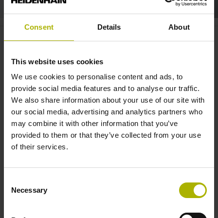
Consent
Details
About
TNC 640: Die neuen
Standardzyklen für das
This website uses cookies
Koordinatenschleifen |
We use cookies to personalise content and ads, to
HEIDENHAIN
provide social media features and to analyse our traffic.
We also share information about your use of our site with
our social media, advertising and analytics partners who
may combine it with other information that you’ve
provided to them or that they’ve collected from your use
of their services.
Consent
Necessary
Selection
TNC 640: DIE NEUEN STANDARDZYKLEN FÜR DAS KOORDINATENSCHLEIFEN | HEIDENHAIN