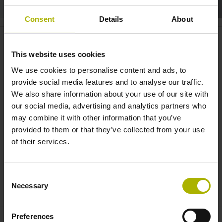
Consent
Details
About
TNC 640: Stanzwerkzeuge &
Matrizen für Composites
This website uses cookies
schleifen | HEIDENHAIN
We use cookies to personalise content and ads, to
provide social media features and to analyse our traffic.
We also share information about your use of our site with
our social media, advertising and analytics partners who
may combine it with other information that you’ve
provided to them or that they’ve collected from your use
of their services.
Consent
KOORDINATENSCHLEIFEN: PERFEKTES FINISH FÜR GEHÄRTETE STANZWERKZEUGE
Necessary
Selection
Preferences