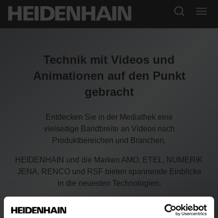
Technik mit Videos und
Animationen auf den Punkt
gebracht
Entdecken Sie in der Mediathek eine
vielseitige Bandbreite an Videos nach
Produktbereichen und Branchen.
HEIDENHAIN und die Marken AMO, ETEL, NUMERIK
JENA, RENCO und RSF bieten spannende Einblicke
in die neuesten Technologien.