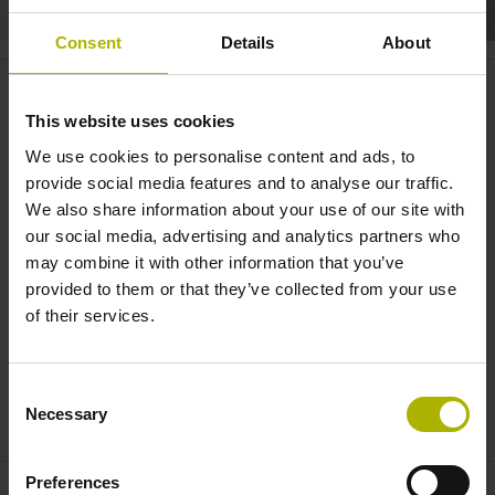
Consent
Details
About
TNC7: Schneller Einrichten mit
dem multifunktionalen OC 310 |
This website uses cookies
HEIDENHAIN
We use cookies to personalise content and ads, to
provide social media features and to analyse our traffic.
We also share information about your use of our site with
our social media, advertising and analytics partners who
may combine it with other information that you’ve
provided to them or that they’ve collected from your use
of their services.
Consent
TNC7 OVERRIDE CONTROLLER OC 310
Necessary
Selection
Preferences