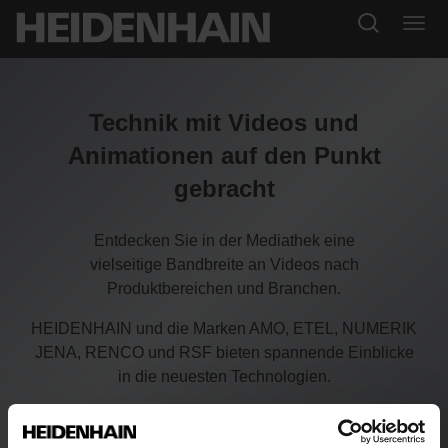
Technik mit Videos und
Animationen auf den Punkt
gebracht
Entdecken Sie in der Mediathek eine
vielseitige Bandbreite an Videos nach
Produktbereichen und Branchen.
HEIDENHAIN und die Marken AMO, ETEL, NUMERIK
JENA, RENCO und RSF bieten spannende Einblicke
in die neuesten Technologien.