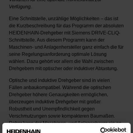
Verfügung.
Eine Schnittstelle, unzählige Möglichkeiten – das ist
die Kurzbeschreibung für das Programm der absoluten
HEIDENHAIN-Drehgeber mit Siemens DRIVE-CLiQ-
Schnittstelle. Aus diesem Programm kann der
Maschinen- und Anlagenhersteller ganz einfach die für
seine Regelungsanforderung optimale Lösung
wählen. Dazu gehört vor allem die Wahl zwischen
Drehgebern mit optischer oder induktiver Abtastung.
Optische und induktive Drehgeber sind in vielen
Fällen anbaukompatibel. Während die optischen
Drehgeber höhere Genauigkeiten ermöglichen,
überzeugen induktive Drehgeber mit großer
Robustheit und Unempfindlichkeit gegen
Verschmutzungen sowie kompakteren Baumaßen.
Daher kann der Maschinen- und Anlagenbauer sie an
ein und demselben Motor einsetzen und so z. B.