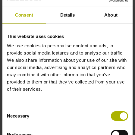
dessen Systemgenauigkeit oder dessen Baulänge
optimieren.
Consent
Details
About
Des Weiteren stehen neben Singleturn- auch
Multiturn-Drehgeber mit Getriebe für das Zählen der
This website uses cookies
vollen Umdrehungen zur Wahl. Als Varianten mit und
ohne Eigenlagerung sowie mit unterschiedlichen
We use cookies to personalise content and ads, to
Wellenausführungen und -durchmessern runden sie
provide social media features and to analyse our traffic.
das Angebot an HEIDENHAIN-Drehgebern mit
We also share information about your use of our site with
DRIVE-CLiQ-Schnittstelle ab. Viele Drehgeber mit
our social media, advertising and analytics partners who
DRIVE-CLiQ-Schnittstelle verfügen darüber hinaus
may combine it with other information that you’ve
noch über spezielle Eigenschaften:
provided to them or that they’ve collected from your use
of their services.
An die optisch abgetasteten Drehgeber ECN 1324S
und EQN 1336S mit Eigenlagerung und die
induktiven Drehgeber ECI 1319S, EQN 1331S und
Consent
ECI 4090S ohne Eigenlagerung können zur
Necessary
Selection
Temperaturmessung sowohl der Halbleitersensor
KTY 84-130 als auch PT 1000-Sensoren
Preferences