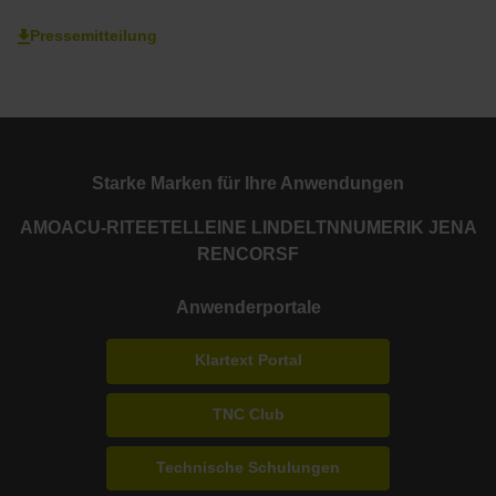
Pressemitteilung
Starke Marken für Ihre Anwendungen
AMO
ACU-RITE
ETEL
LEINE LINDE
LTN
NUMERIK JENA
RENCO
RSF
Anwenderportale
Klartext Portal
TNC Club
Technische Schulungen