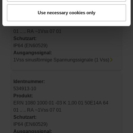
Identnummer:
534913-09
Use necessary cookies only
Produkt:
ERN 1080 2000 01 -03 K 5,00 01 50E14A 64
01 .. .. RA ~1Vss 07 01
Schutzart:
IP64 (EN60529)
Ausgangssignal:
1Vss sinusförmige Spannungssignale (1 Vss)
Identnummer:
534913-10
Produkt:
ERN 1080 1000 01 -03 K 1,00 01 50E14A 64
01 .. .. RA ~1Vss 07 01
Schutzart:
IP64 (EN60529)
Ausgangssignal: