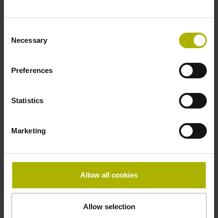
.. .. RA ~1Vss 07 01
Schutzart:
Consent
IP64 (EN60529)
Necessary
Selection
Ausgangssignal:
1Vss sinusförmige Spannungssignale (1 Vss)
Preferences
Identnummer:
Statistics
534913-05
Produkt:
ERN 1080 1024 01 -03 K 1,00 01 50E14A 64
Marketing
01 .. .. RA ~1Vss 07 01
Schutzart:
IP64 (EN60529)
Allow all cookies
Ausgangssignal:
1Vss sinusförmige Spannungssignale (1 Vss)
Allow selection