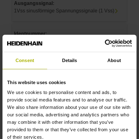
Ausgangssignal:
1Vss sinusförmige Spannungssignale (1 Vss)
Identnummer:
534913-02
Produkt:
ERN 1080 3600 01 -03 K 1,00 01 50E14A 64
Consent
Details
About
01 .. .. RA ~1Vss 07 01
Schutzart:
IP64 (EN60529)
This website uses cookies
Ausgangssignal:
We use cookies to personalise content and ads, to
1Vss sinusförmige Spannungssignale (1 Vss)
provide social media features and to analyse our traffic.
We also share information about your use of our site with
our social media, advertising and analytics partners who
Identnummer:
may combine it with other information that you’ve
534913-03
provided to them or that they’ve collected from your use
Produkt:
of their services.
ERN 1080 250 01 -03 K 1,00 01 50E14A 64 01