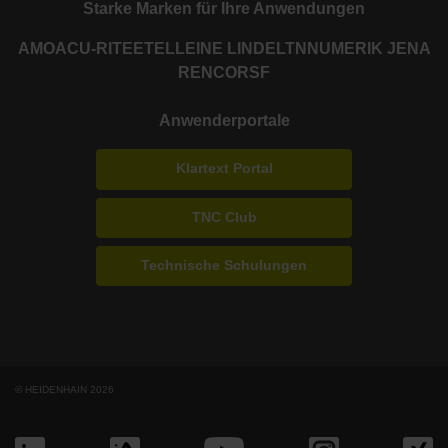
Starke Marken für Ihre Anwendungen
AMO
ACU-RITE
ETEL
LEINE LINDE
LTN
NUMERIK JENA
RENCO
RSF
Anwenderportale
Klartext Portal
TNC Club
Technische Schulungen
© HEIDENHAIN 2026