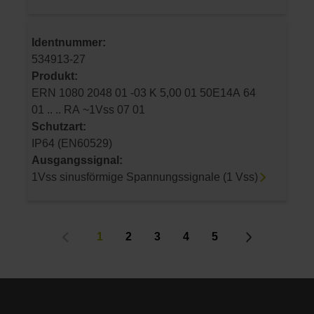
Identnummer:
534913-27
Produkt:
ERN 1080 2048 01 -03 K 5,00 01 50E14A 64
01 .. .. RA ~1Vss 07 01
Schutzart:
IP64 (EN60529)
Ausgangssignal:
1Vss sinusförmige Spannungssignale (1 Vss)
1
2
3
4
5