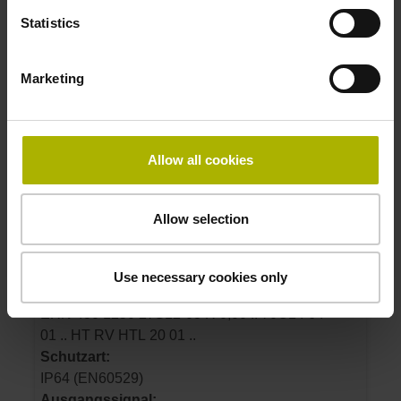
Identnummer:
Statistics
385430-08
Produkt:
ERN 430 500 27S12-03 R 0,00 .. 68A14 64 01
Marketing
.. HT RV HTL 20 01 ..
Schutzart:
IP64 (EN60529)
Allow all cookies
Ausgangssignal:
HTL Rechtecksignale, HTL-Pegel
Allow selection
Identnummer:
385430-09
Use necessary cookies only
Produkt:
ERN 430 1250 27S12-03 R 0,00 .. 70C14 64
01 .. HT RV HTL 20 01 ..
Schutzart:
IP64 (EN60529)
Ausgangssignal: