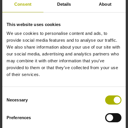
ERN 430 1000 01 -03 K 1,00 02 70C14 64 01
Consent
Details
About
.. HT RV HTL 20 01 ..
Schutzart:
IP64 (EN60529)
This website uses cookies
Ausgangssignal:
We use cookies to personalise content and ads, to
HTL Rechtecksignale, HTL-Pegel
provide social media features and to analyse our traffic.
We also share information about your use of our site with
our social media, advertising and analytics partners who
Identnummer:
may combine it with other information that you’ve
385430-07
provided to them or that they’ve collected from your use
Produkt:
of their services.
ERN 430 1250 01 -03 K 1,00 02 68A14 64 01 ..
HT RV HTL 20 01 ..
Schutzart:
Consent
IP64 (EN60529)
Necessary
Selection
Ausgangssignal:
HTL Rechtecksignale, HTL-Pegel
Preferences