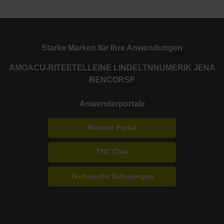
Starke Marken für Ihre Anwendungen
AMO
ACU-RITE
ETEL
LEINE LINDE
LTN
NUMERIK JENA
RENCO
RSF
Anwenderportale
Klartext Portal
TNC Club
Technische Schulungen