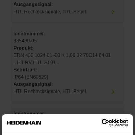
Ausgangssignal:
HTL Rechtecksignale, HTL-Pegel
Identnummer:
385430-05
Produkt:
ERN 430 1024 01 -03 K 1,00 02 70C14 64 01
.. HT RV HTL 20 01 ..
Schutzart:
IP64 (EN60529)
Ausgangssignal:
HTL Rechtecksignale, HTL-Pegel
Identnummer:
385430-06
Produkt: