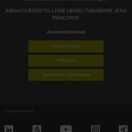
AMO
ACU-RITE
ETEL
LEINE LINDE
LTN
NUMERIK JENA
RENCO
RSF
Anwenderportale
Klartext Portal
TNC Club
Technische Schulungen
© HEIDENHAIN 2026