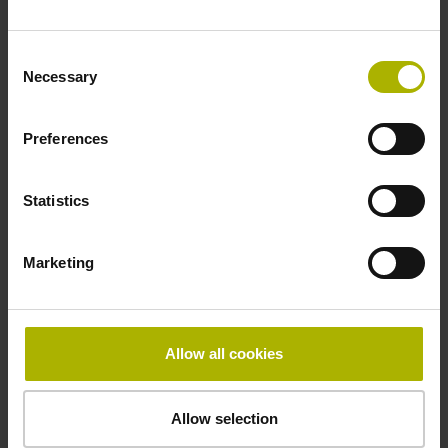
Consent
Necessary
Selection
Preferences
Statistics
Marketing
Resolver der Marke LTN
Resolver zählen nach optischen
Allow all cookies
Drehgebern zu den am weitesten
verbreiteten Sensoren für die Messung
von Wegen und Winkeln. Sie erfassen
Allow selection
die Winkelposition eines Rotors und