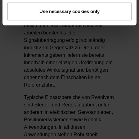
setzen diese in zwei phasenverschobene
Analogspannungen um, aus denen sich
Use necessary cookies only
die Rotorlage eindeutig und absolut
bestimmen lässt. Moderne Resolver
arbeiten bürstenlos, die
Signalübertragung erfolgt vollständig
induktiv. Im Gegensatz zu Dreh- oder
Inkrementalgebern liefern sie bereits
innerhalb einer einzigen Umdrehung ein
absolutes Winkelsignal und benötigen
daher nach dem Einschalten keine
Referenzfahrt.
Typische Einsatzbereiche von Resolvern
sind Steuer- und Regelaufgaben, unter
anderem in elektrischen Servoantrieben,
Positioniersystemen sowie Robotik-
Anwendungen. In all diesen
Anwendungen stehen Robustheit,