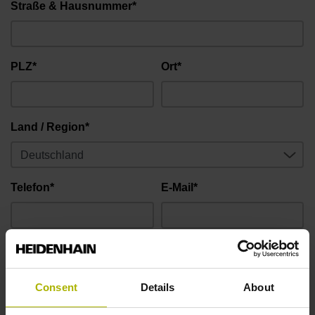
Straße & Hausnummer*
PLZ*
Ort*
Land / Region*
Telefon*
E-Mail*
Problembeschreibung
Um Ihre Anfrage schnellstmöglich bearbeiten zu können,
Consent
Details
About
bitten wir Sie um die Beantwortung folgender Fragen: