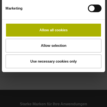
verarbeitet und nutzt die angegebenen
Marketing
personenbezogenen Daten elektronisch zur Bearbeitung
Ihres Anliegens. Ihre Daten werden gegebenenfalls an die
zuständigen Vertriebspartner der DR. JOHANNES
HEIDENHAIN GmbH (z.B. Niederlassungen und Händler)
Allow all cookies
weitergeleitet. Diese können zur Bearbeitung Ihres
Anliegens nach eigenem Ermessen direkt auf Sie
zukommen.
Allow selection
* = Pflichtfeld
Use necessary cookies only
Anfrage senden
Starke Marken für Ihre Anwendungen