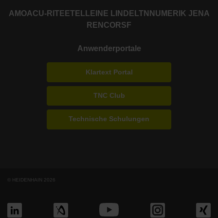
AMO
ACU-RITE
ETEL
LEINE LINDE
LTN
NUMERIK JENA
RENCO
RSF
Anwenderportale
Klartext Portal
TNC Club
Technische Schulungen
© HEIDENHAIN 2026