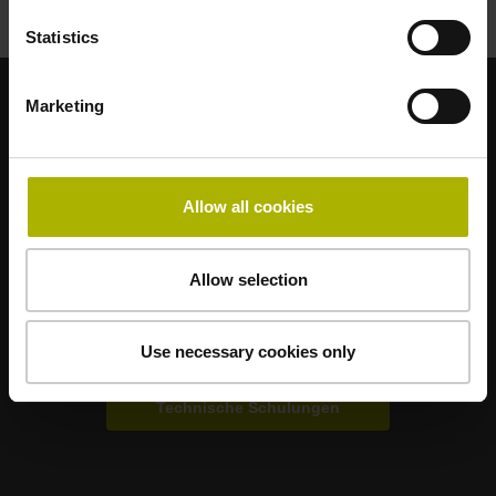
Statistics
Marketing
Starke Marken für Ihre Anwendungen
AMO
ACU-RITE
ETEL
LEINE LINDE
LTN
NUMERIK JENA
RENCO
RSF
Allow all cookies
Anwenderportale
Allow selection
Klartext Portal
Use necessary cookies only
TNC Club
Technische Schulungen