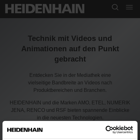
Technik mit Videos und
Animationen auf den Punkt
gebracht
Entdecken Sie in der Mediathek eine
vielseitige Bandbreite an Videos nach
Produktbereichen und Branchen.
HEIDENHAIN und die Marken AMO, ETEL, NUMERIK
JENA, RENCO und RSF bieten spannende Einblicke
in die neuesten Technologien.