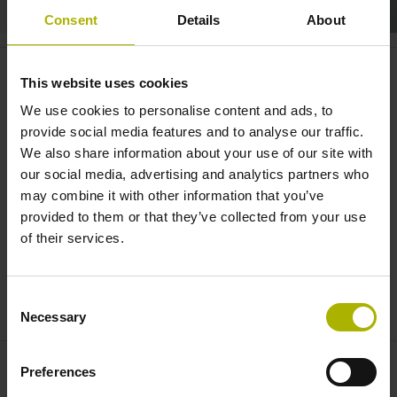
Consent
Details
About
LIKselect: Extrem kompakt und
This website uses cookies
flexibel | NUMERIK JENA
We use cookies to personalise content and ads, to
provide social media features and to analyse our traffic.
We also share information about your use of our site with
our social media, advertising and analytics partners who
may combine it with other information that you’ve
provided to them or that they’ve collected from your use
of their services.
Consent
MODULARES MESSSYSTEM LIKSELECT | NUMERIK JENA
Necessary
Selection
Preferences