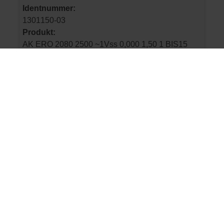
Identnummer:
1301150-03
Produkt:
AK ERO 2080 2500 ~1Vss 0,000 1,50 1 BIS15
21
Schnittstelle:
1 Vss
Anzahl der Signalperioden:
2500
Identnummer:
1301150-04
Produkt:
AK ERO 2080 2500 ~1Vss 0,000 3,00 1 BIS15
21
Schnittstelle:
1 Vss