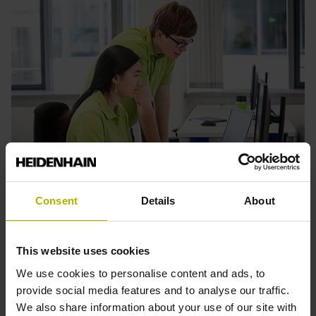
Consent
Details
About
Fachinformatiker (m/w/d)
Entwickle und koordiniere Softwareanwendungen, lerne
This website uses cookies
Programmiersprachen kennen und meistere technische
We use cookies to personalise content and ads, to
Herausforderungen. Gestalte die digitale Zukunft mit uns!
provide social media features and to analyse our traffic.
We also share information about your use of our site with
Mehr erfahren