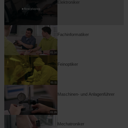
Elektroniker
Now playing
Fachinformatiker
01:16
Feinoptiker
01:11
Maschinen- und Anlagenführer
01:26
Mechatroniker