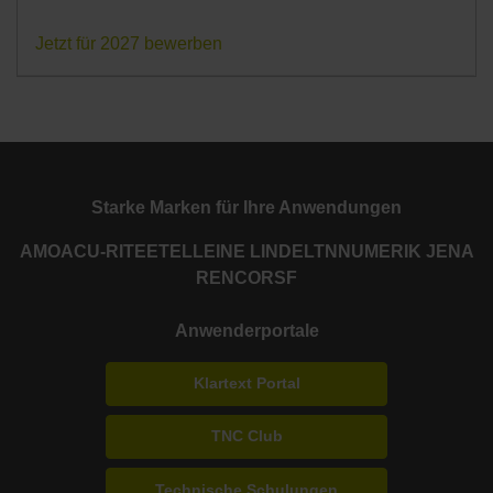
Jetzt für 2027 bewerben
Starke Marken für Ihre Anwendungen
AMO
ACU-RITE
ETEL
LEINE LINDE
LTN
NUMERIK JENA
RENCO
RSF
Anwenderportale
Klartext Portal
TNC Club
Technische Schulungen