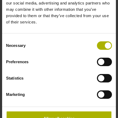
our social media, advertising and analytics partners who
may combine it with other information that you’ve
provided to them or that they’ve collected from your use
of their services.
Consent
Necessary
Selection
Preferences
Statistics
Industriekaufleute (m/w/d)
Marketing
Planen, steuern, kalkulieren: Als Bindeglied zu Kunden,
Lieferanten und Geschäftspartnern behältst Du den Blick
für das große Ganze.