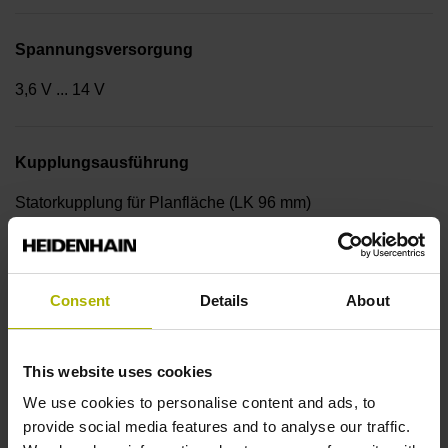
Spannungsversorgung
3,6 V ... 14 V
Kupplungsausführung
Statorkupplung für Planfläche (LK 96 mm)
Kupplungstyp
Consent
Details
About
30A
This website uses cookies
Welle
We use cookies to personalise content and ads, to
provide social media features and to analyse our traffic.
Durchgehende Hohlwelle mit Exzenterklemmung,