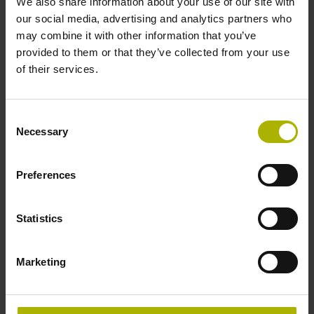
We also share information about your use of our site with
Durchmesser 25 mm
our social media, advertising and analytics partners who
may combine it with other information that you’ve
provided to them or that they’ve collected from your use
Wellentyp
of their services.
42B
Consent
Necessary
Schutzart
Selection
IP64 (EN60529)
Preferences
Arbeitstemperatur
Statistics
-10/+100 °C
Marketing
Elektrischer Anschluss