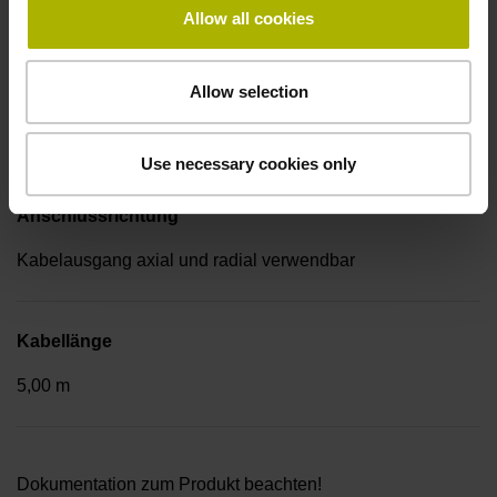
Kupplung M23, Stift, 17-polig
Allow all cookies
Anschluss-Belegung
Allow selection
D288678
Use necessary cookies only
Anschlussrichtung
Kabelausgang axial und radial verwendbar
Kabellänge
5,00 m
Dokumentation zum Produkt beachten!