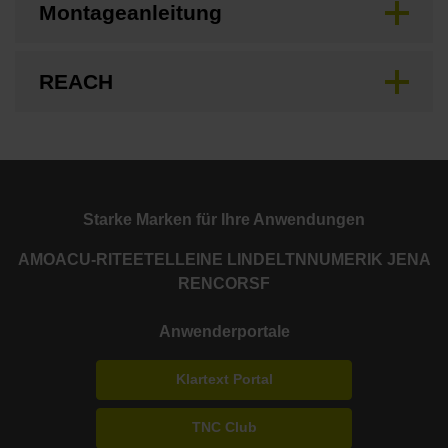
Montageanleitung
REACH
Starke Marken für Ihre Anwendungen
AMO
ACU-RITE
ETEL
LEINE LINDE
LTN
NUMERIK JENA
RENCO
RSF
Anwenderportale
Klartext Portal
TNC Club