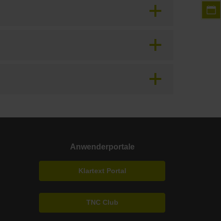
Anwenderportale
Klartext Portal
TNC Club