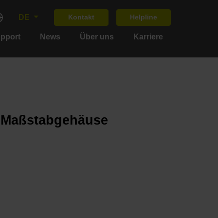
DE
Kontakt
Helpline
upport
News
Über uns
Karriere
m Maßstabgehäuse