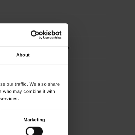
ation 2 with two pair transmission
About
se our traffic. We also share
ers who may combine it with
 services.
Marketing