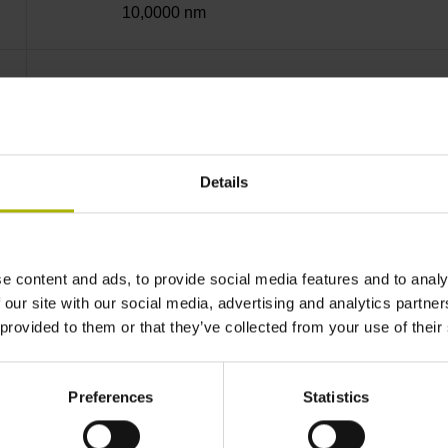
10,0000 nm
Anschraubleiste integriert
Mit03-4 Mitsubishi high speed interface Gener
Details
3,6 V ... 14 V
e content and ads, to provide social media features and to analy
 our site with our social media, advertising and analytics partn
Flanschdose, Stift, 14-polig
 provided to them or that they’ve collected from your use of their
keine
Preferences
Statistics