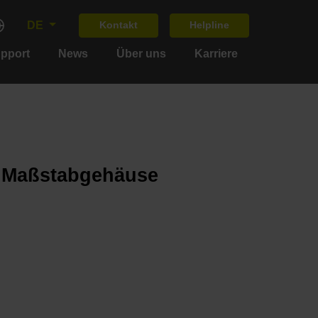
DE
Kontakt
Helpline
upport
News
Über uns
Karriere
m Maßstabgehäuse