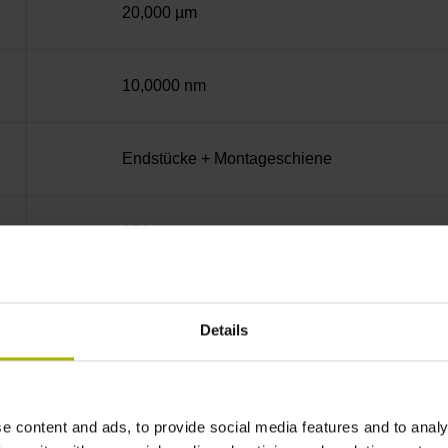
20,000 µm
10,0000 nm
Endstücke + Montageschiene
12A
ohne Wertangabe
Details
Dual
e content and ads, to provide social media features and to analy