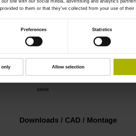
DQ01 DRIVE-CLiQ Messgeräteschnittstelle 
 our site with our social media, advertising and analytics partn
 provided to them or that they’ve collected from your use of their
10 V ... 28,8 V
Preferences
Statistics
Flanschdose, Stift, 14-polig
 only
Allow selection
3,00 m/s
keine
Downloads / CAD / Montage