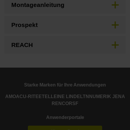
Montageanleitung
Prospekt
REACH
Starke Marken für Ihre Anwendungen
AMO
ACU-RITE
ETEL
LEINE LINDE
LTN
NUMERIK JENA
RENCO
RSF
Anwenderportale