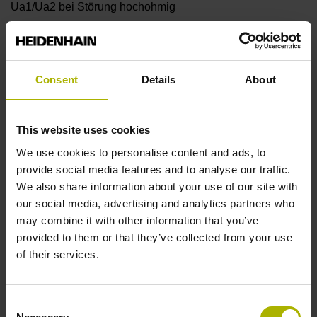
Ua1/Ua2 bei Störung hochohmig
Referenzmarke
Consent
Details
About
90°
This website uses cookies
Spannungsversorgung
We use cookies to personalise content and ads, to
5 V (+-10 %)
provide social media features and to analyse our traffic.
We also share information about your use of our site with
our social media, advertising and analytics partners who
Schutzart
may combine it with other information that you’ve
provided to them or that they’ve collected from your use
IP67 (EN60529)
of their services.
Arbeitstemperatur
Consent