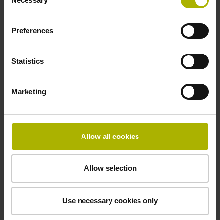
Necessary
Selection
-10/+100 °C
Preferences
Elektrischer Anschluss
Statistics
freies Kabelende
Marketing
Anschluss-Belegung
D294999
Allow all cookies
Anschlussrichtung
Allow selection
Kabelausgang tangential (rechts)
Use necessary cookies only
Kabellänge