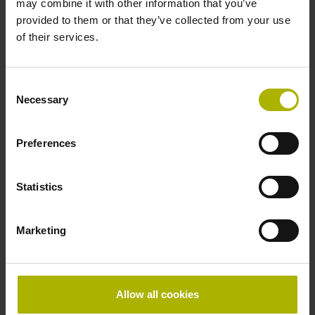
may combine it with other information that you’ve
provided to them or that they’ve collected from your use
of their services.
Consent
Necessary
Selection
Preferences
Statistics
Ich bestätige die Hinweise zum
Datenschutz
gelesen
und akzeptiert zu haben.*
Marketing
Die DR. JOHANNES HEIDENHAIN GmbH erhebt,
verarbeitet und nutzt die angegebenen
Allow all cookies
personenbezogenen Daten elektronisch zur Bearbeitung