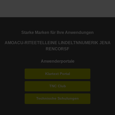
Starke Marken für Ihre Anwendungen
AMO
ACU-RITE
ETEL
LEINE LINDE
LTN
NUMERIK JENA
RENCO
RSF
Anwenderportale
Klartext Portal
TNC Club
Technische Schulungen