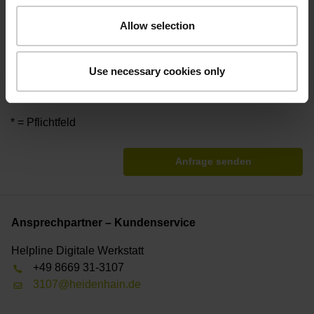
Ihres Anliegens. Ihre Daten werden gegebenenfalls an die
Allow selection
zuständigen Vertriebspartner der DR. JOHANNES
HEIDENHAIN GmbH (z.B. Niederlassungen und Händler)
weitergeleitet. Diese können zur Bearbeitung Ihres
Use necessary cookies only
Anliegens nach eigenem Ermessen direkt auf Sie
zukommen.
* = Pflichtfeld
Anfrage senden
Ansprechpartner – Kundenservice
Helpline Digitale Werkstatt
+49 8669 31-3107
3107@heidenhain.de