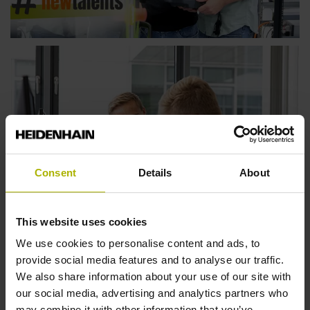
Consent
Details
About
This website uses cookies
We use cookies to personalise content and ads, to
Abschlussarbeit
provide social media features and to analyse our traffic.
We also share information about your use of our site with
Der Studienabschluss als perfekter Start ins Berufsleben.
our social media, advertising and analytics partners who
Sowohl der Studierende als auch das Unternehmen
may combine it with other information that you’ve