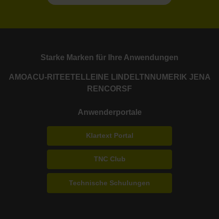
Starke Marken für Ihre Anwendungen
AMO
ACU-RITE
ETEL
LEINE LINDE
LTN
NUMERIK JENA
RENCO
RSF
Anwenderportale
Klartext Portal
TNC Club
Technische Schulungen